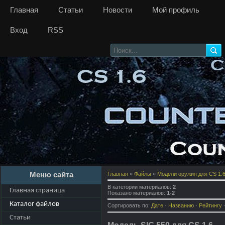
Главная
Статьи
Новости
Мой профиль
Вход
RSS
Меню сайта
Главная
»
Файлы
»
Модели оружия для CS 1.
В категории материалов
:
2
Главная страница
Показано материалов
:
1-2
Каталог файлов
Сортировать по
:
Дате
·
Названию
·
Рейтингу
Статьи