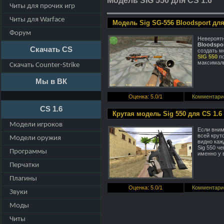
Модель SIG 550 для CS 1.6
Читы для прочих игр
Читы для Warface
Модель Sig SG-556 Bloodsport для
Форум
Невероятн
Bloodspor
Скачать CS
создать м
SIG 550
по
максималь
Скачать Counter-Strike
Мы в ВК
Оценка
:
5.0
/
1
Комментари
CS 1.6
Крутая модель Sig 550 для CS 1.6
Модели игроков
Если вним
всей крут
Модели оружия
видно каж
Sig 550 ч
Программы
именно у 
Перчатки
Плагины
Оценка
:
5.0
/
1
Комментари
Звуки
Моды
Читы