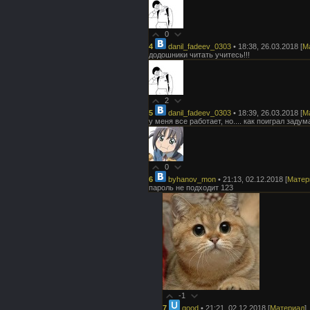
0
4
danil_fadeev_0303
• 18:38, 26.03.2018
[
М
додошники читать учитесь!!!
2
5
danil_fadeev_0303
• 18:39, 26.03.2018
[
М
у меня все работает, но.... как поиграл заду
0
6
byhanov_mon
• 21:13, 02.12.2018
[
Матер
пароль не подходит 123
-1
7
good
• 21:21, 02.12.2018
[
Материал
]