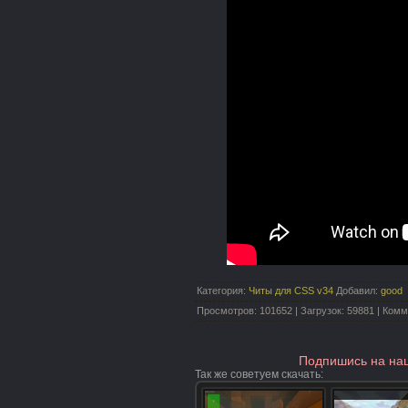
Категория
:
Читы для CSS v34
Добавил
:
good
Просмотров
:
101652
|
Загрузок
:
59881
|
Комм
Подпишись на на
Так же советуем скачать
: