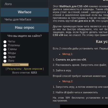
Лого
Этот
WallHack для CSS v34
помимо основно
цвета в зависимости от команды. Таким обр
Warface
игрок стоит за стеной, синий - находится в
стеной и аналогично красный если вы тео
противника за текстурами, а так же на кар
Читы для Warface
это очень крутой
вх для ксс в 34
, что суще
Другим преимуществом чита является его 
Наш опрос
из них вы быстро обнаружите, что чит бе
защищен, ведь если будете делать частые
CSS v34
вас не спасет. По этому при грамо
Что вы ищите на сайте?
Как у
Читы
Плагины
Есть 2 способа дабы установить чит. Первы
Скины
Моды
Метод 1:
Звуки
1.
Скачать вх для css v34
;
Лого
2. Распаковать архив. Запустить ехе файл;
[
Результаты
·
Архив опросов
]
3. Зайти в игру.
Всего ответов:
8253
Второй способ требует наличия инжектора:
Метод 2:
1. Запустить игру, а потом инжектор или нао
2. Найти dll файл чита и заинжектить
На этом WH бесплатно установлен и мож
настроение.