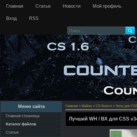
Главная
Статьи
Новости
Мой профиль
Вход
RSS
Меню сайта
Главная
»
Файлы
»
CS:Source
»
Читы для CSS
Главная страница
Лучший WH / ВХ для CSS v3
Каталог файлов
Статьи