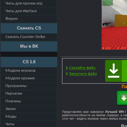
Читы для прочих игр
Читы для Warface
Форум
Скачать CS
Скачать Counter-Strike
Мы в ВК
CS 1.6
Модели игроков
Модели оружия
Программы
Па
Перчатки
Плагины
Звуки
Представляю вам наверное
Лучший WH /
работоспособности на любом сервере, а та
Моды
этот чит - видеть игроков через любые возм
Читы
Во