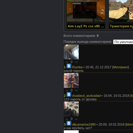
Aim LayZ Pz css v85 Public
Всего комментариев
:
8
Порядок вывода комментариев:
0
1
Rumba
• 20:45, 21.12.2017
[
Материал
]
какой пароль
0
2
dsadasd_asdsadad
• 16:04, 19.01.2018
[
123 пароль от архива
0
3
dilyamarina1980
• 20:09, 19.02.2018
[
Мат
а как врубить чит?