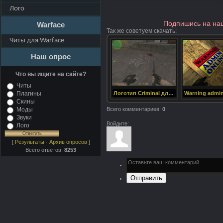
Лого
Подпишись на на
Warface
Так же советуем скачать
:
Читы для Warface
Наш опрос
Что вы ищите на сайте?
Читы
Плагины
Логотип Criminal для CS 1.6
Warning admin
Скины
Моды
Всего комментариев
:
0
Звуки
Войдите:
Лого
[
Результаты
·
Архив опросов
]
Всего ответов:
8253
Отправить