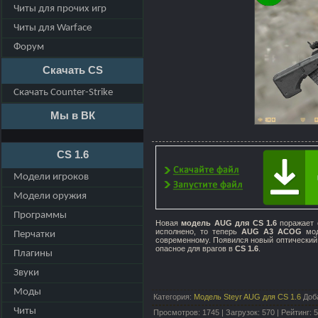
Читы для прочих игр
Читы для Warface
Форум
Скачать CS
Скачать Counter-Strike
Мы в ВК
CS 1.6
Модели игроков
Модели оружия
Программы
Новая
модель AUG для CS 1.6
поражает с
исполнено, то теперь
AUG A3 ACOG
мод
Перчатки
современному. Появился новый оптический
опасное для врагов в
CS 1.6
.
Плагины
Звуки
Моды
Категория
:
Модель Steyr AUG для CS 1.6
Доб
Читы
Просмотров
:
1745
|
Загрузок
:
570
|
Рейтинг
:
5