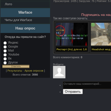
Просмотров
:
1435
|
Загрузок
:
76
|
Рейтинг
:
5.
Лого
Warface
Подпишись на на
Так же советуем скачать
:
Читы для Warface
Наш опрос
Откуда вы пришли на сайт?
Яндекс
Google
Рестарт (/rs) для кс 1.6
Mail
Youtube
Всего комментариев
:
0
Вк
Другое
Войдите:
[
Результаты
·
Архив опросов
]
Всего ответов:
3066
Отправить