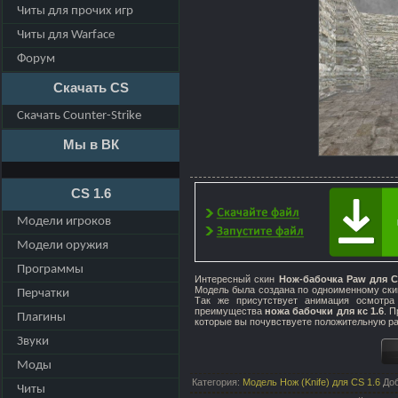
Читы для прочих игр
Читы для Warface
Форум
Скачать CS
Скачать Counter-Strike
Мы в ВК
CS 1.6
Модели игроков
Модели оружия
Программы
Интересный скин
Нож-бабочка Paw для C
Модель была создана по одноименному скину
Перчатки
Так же присутствует анимация осмотра
преимущества
ножа бабочки для кс 1.6
. 
Плагины
которые вы почувствуете положительную ра
Звуки
Моды
Категория
:
Модель Нож (Knife) для CS 1.6
До
Читы