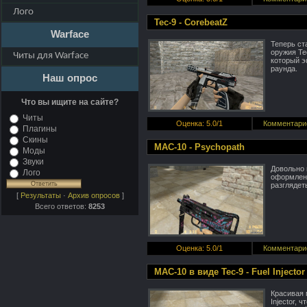
Лого
Tec-9 - CorebeatZ
Warface
Теперь ст
оружия Tec
Читы для Warface
который э
раунда.
Наш опрос
Что вы ищите на сайте?
Читы
Оценка
:
5.0
/
1
Комментари
Плагины
Скины
MAC-10 - Psychopath
Моды
Звуки
Довольно 
Лого
оформлени
разглядет
[
Результаты
·
Архив опросов
]
Всего ответов:
8253
Оценка
:
5.0
/
1
Комментари
MAC-10 в виде Tec-9 - Fuel Injector
Красивая 
Injector,