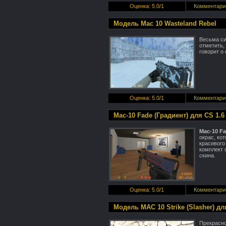
Оценка
:
5.0
/
1
Комментари
Модель Mac 10 Wasteland Rebel
Весьма с
отметить, 
говорит о
Оценка
:
5.0
/
1
Комментари
Mac-10 Fade (Градиент) для CS 1.6
Mac-10 Fa
окрас, ко
красивого
комплект 
скина.
Оценка
:
5.0
/
1
Комментари
Модель MAC 10 Strike (Slasher) дл
Прекрасн