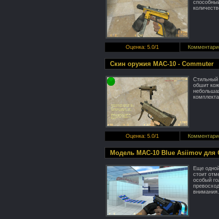
способный
количеств
Оценка
:
5.0
/
1
Комментари
Скин оружия MAC-10 - Commuter
Стильный 
обшит кож
небольшая
комплекта
Оценка
:
5.0
/
1
Комментари
Модель MAC-10 Blue Asiimov для 
Еще одной
стоит отм
особый го
превосход
внимания.