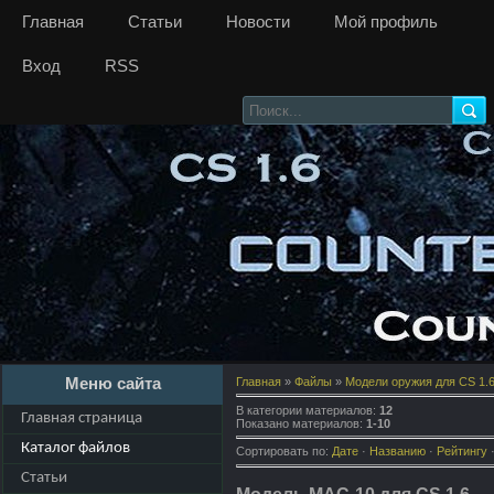
Главная
Статьи
Новости
Мой профиль
Вход
RSS
Меню сайта
Главная
»
Файлы
»
Модели оружия для CS 1.
В категории материалов
:
12
Главная страница
Показано материалов
:
1-10
Каталог файлов
Сортировать по
:
Дате
·
Названию
·
Рейтингу
Статьи