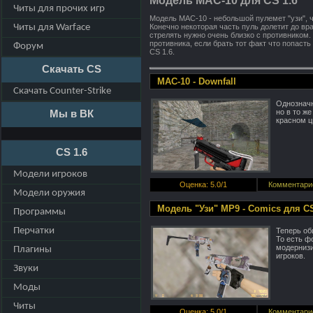
Модель MAC-10 для CS 1.6
Читы для прочих игр
Модель MAC-10 - небольшой пулемет "узи", ч
Читы для Warface
Конечно некоторая часть пуль долетит до вра
стрелять нужно очень близко с противником.
противника, если брать тот факт что попаст
Форум
CS 1.6.
Скачать CS
MAC-10 - Downfall
Скачать Counter-Strike
Однозначн
но в то ж
Мы в ВК
красном ц
CS 1.6
Модели игроков
Оценка
:
5.0
/
1
Комментари
Модели оружия
Модель "Узи" MP9 - Comics для CS
Программы
Перчатки
Теперь об
То есть ф
модернизи
Плагины
игроков.
Звуки
Моды
Читы
Оценка
:
5.0
/
1
Комментари