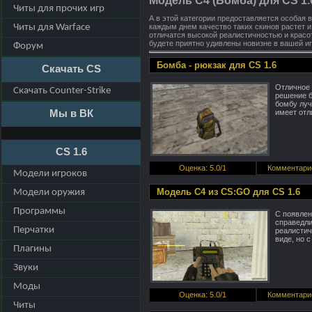
Модель C4 (Бомба) для CS 1.
Читы для прочих игр
А в этой категории предоставляется особая 
Читы для Warface
каждым днем качество таких скинов растет и
отличатся высокой реалистичностью и красо
будете приятно удивлены новизне в вашей иг
Форум
Бомба - рюкзак для CS 1.6
Скачать CS
Отличное 
Скачать Counter-Strike
решение б
бомбу луч
Мы в ВК
имеет отл
CS 1.6
Оценка
:
5.0
/
1
Комментари
Модели игроков
Модель C4 из CS:GO для CS 1.6
Модели оружия
Программы
С появлен
справедли
Перчатки
реалисти
виде, но с
Плагины
Звуки
Моды
Оценка
:
5.0
/
1
Комментари
Читы