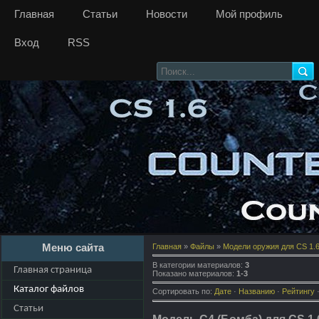
Главная
Статьи
Новости
Мой профиль
Вход
RSS
Меню сайта
Главная
»
Файлы
»
Модели оружия для CS 1.
В категории материалов
:
3
Главная страница
Показано материалов
:
1-3
Каталог файлов
Сортировать по
:
Дате
·
Названию
·
Рейтингу
Статьи