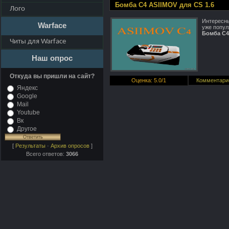
Бомба C4 ASIIMOV для CS 1.6
Лого
Интересны
Warface
уже попул
Бомба C4
Читы для Warface
Наш опрос
Откуда вы пришли на сайт?
Оценка
:
5.0
/
1
Комментари
Яндекс
Google
Mail
Youtube
Вк
Другое
[
Результаты
·
Архив опросов
]
Всего ответов:
3066