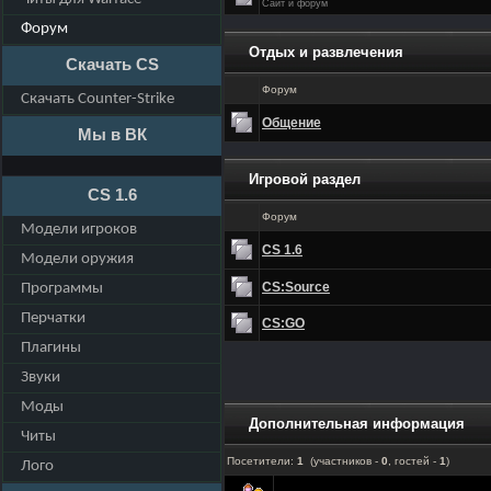
Сайт и форум
Форум
Отдых и развлечения
Скачать CS
Форум
Скачать Counter-Strike
Общение
Мы в ВК
Игровой раздел
CS 1.6
Форум
Модели игроков
CS 1.6
Модели оружия
CS:Source
Программы
Перчатки
CS:GO
Плагины
Звуки
Моды
Дополнительная информация
Читы
Посетители:
1
(участников -
0
, гостей -
1
)
Лого