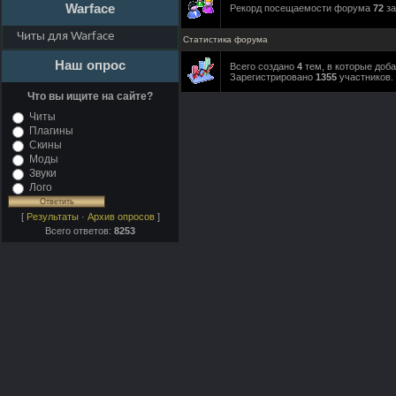
Warface
Рекорд посещаемости форума
72
за
Читы для Warface
Статистика форума
Наш опрос
Всего создано
4
тем, в которые доб
Зарегистрировано
1355
участников.
Что вы ищите на сайте?
Читы
Плагины
Скины
Моды
Звуки
Лого
[
Результаты
·
Архив опросов
]
Всего ответов:
8253